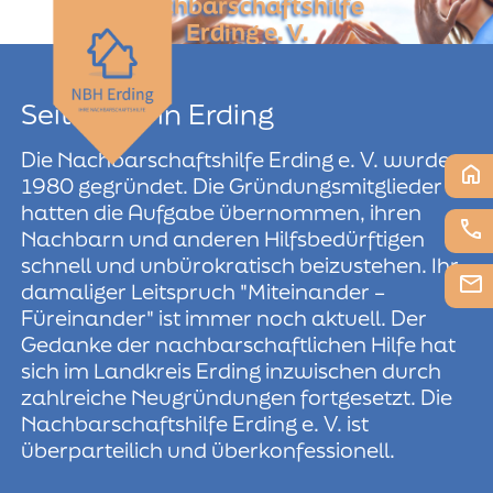
Nachbarschaftshilfe
Erding e. V.
menu
Seit 1980 in Erding
Die Nachbarschaftshilfe Erding e. V. wurde
home
1980 gegründet. Die Gründungsmitglieder
hatten die Aufgabe übernommen, ihren
phone
Nachbarn und anderen Hilfsbedürftigen
schnell und unbürokratisch beizustehen. Ihr
email
damaliger Leitspruch "Miteinander –
Füreinander" ist immer noch aktuell. Der
Gedanke der nachbarschaftlichen Hilfe hat
sich im Landkreis Erding inzwischen durch
zahlreiche Neugründungen fortgesetzt. Die
Nachbarschaftshilfe Erding e. V. ist
überparteilich und überkonfessionell.