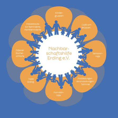
Kinder-
gruppen
Freizeitclubs
Cafè am
für Behinderte,
Brückerl
Nichtbehinderte
Nachbar-
Offener
schaftshilfe
Bücher
-
Senioren-
schrank
hilfe
Erding e.V.
Fortbildungen
Tafel
Veranstaltungen
Erding
Termine
Familien-
hilfe