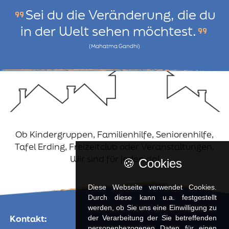
Sei du die Veränderung, die du
format_quote
in der Welt sehen möchtest.
format_quote
(Mahatma Gandhi)
Ob Kindergruppen, Familienhilfe, Seniorenhilfe,
Tafel Erding, Freizeitclub oder Veranstaltungen.
Wir sind für jeden da!
🍪 Cookies
Diese Webseite verwendet Cookies.
Durch diese kann u.a. fest­ge­stellt
werden, ob Sie uns eine Einwilligung zu
Kontakt:
der Verarbeitung der Sie betreffenden
personenbezogenen Daten für einen